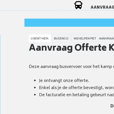
AANVRAAG
U BENT HIER:
BUSENCO
WIJ HELPEN MET
AANVRAA
Aanvraag Offerte 
Deze aanvraag busvervoer voor het kamp of 
Je ontvangt onze offerte.
Enkel als je de offerte bevestigt, wor
De facturatie en betaling gebeurt nad
D