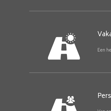
Vaka
Een he
Per