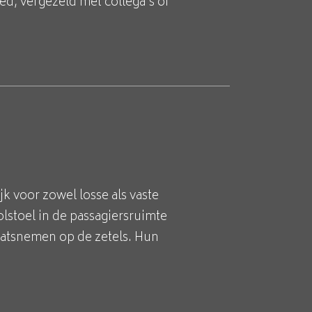
ed, vergezeld met collega's of
k voor zowel losse als vaste
olstoel in de passagiersruimte
aatsnemen op de zetels. Hun