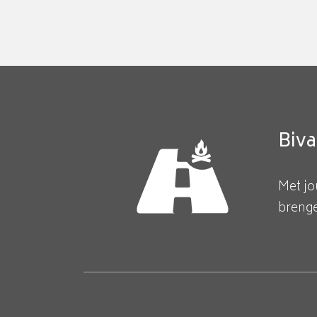
Biv
Met jo
brengen