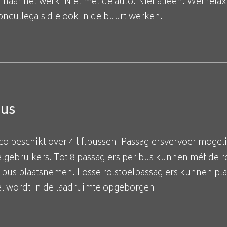
 naar het werk. Niet met de auto. Niet alleen. Wel relax
concullega's die ook in de buurt werken.
bus
o beschikt over 4 liftbussen. Passagiersvervoer mogelij
elgebruikers. Tot 8 passagiers per bus kunnen mét de r
 bus plaatsnemen. Losse rolstoelpassagiers kunnen pl
el wordt in de laadruimte opgeborgen.