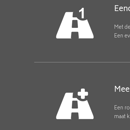
Een
Met de
Een e
Mee
Een ro
maat k