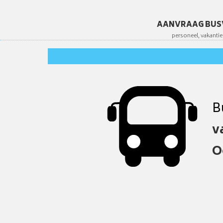
AANVRAAG BUS
v
O