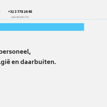
R
+32 3 778 24 40
personeel,
lgië en daarbuiten.