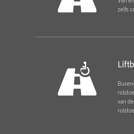
Van en
zelfs 
Lift
Busenc
rolsto
van de
rolsto